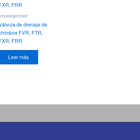
Uncategorized
Válvula de drenaje de
chimbos FVR, FTR,
FXR, FRR
Leer más