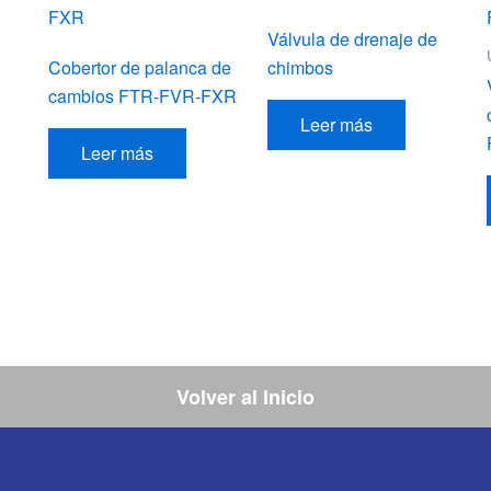
Válvula de drenaje de
Cobertor de palanca de
chimbos
cambios FTR-FVR-FXR
Leer más
Leer más
Volver al Inicio