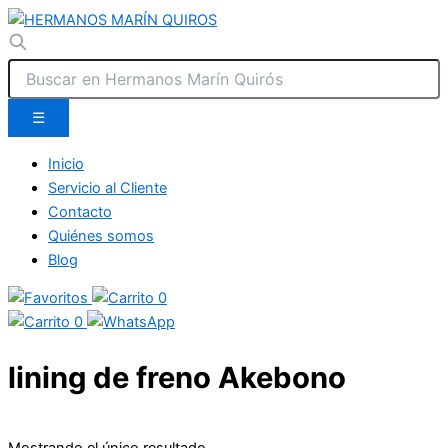
☰
Inicio
Servicio al Cliente
Contacto
Quiénes somos
Blog
0
0
lining de freno Akebono
Mostrando el único resultado