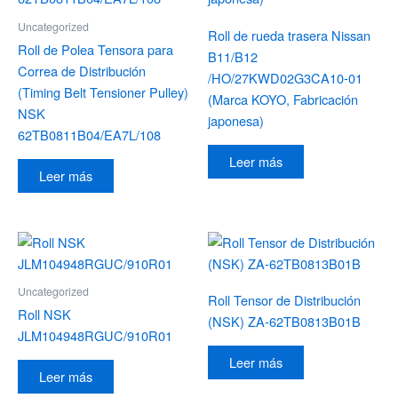
Uncategorized
Roll de rueda trasera Nissan
Roll de Polea Tensora para
B11/B12
Correa de Distribución
/HO/27KWD02G3CA10-01
(Timing Belt Tensioner Pulley)
(Marca KOYO, Fabricación
NSK
japonesa)
62TB0811B04/EA7L/108
Leer más
Leer más
Uncategorized
Roll Tensor de Distribución
Roll NSK
(NSK) ZA-62TB0813B01B
JLM104948RGUC/910R01
Leer más
Leer más