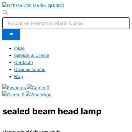
☰
Inicio
Servicio al Cliente
Contacto
Quiénes somos
Blog
0
0
sealed beam head lamp
Mostrando el único resultado