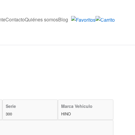
nte
Contacto
Quiénes somos
Blog
0
Serie
Marca Vehiculo
300
HINO