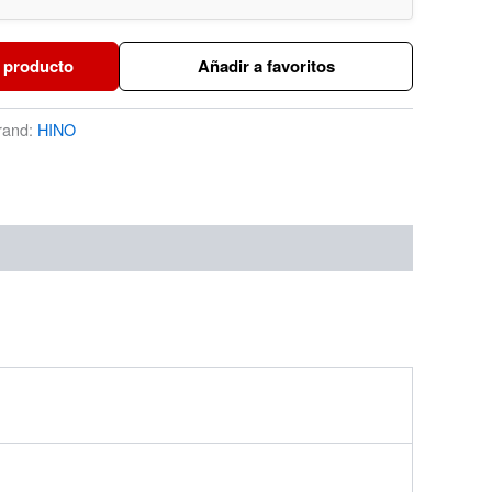
 producto
Añadir a favoritos
rand:
HINO