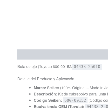
Descripción
Información adicional
Bota de eje (Toyota) 600-00152/
04438-25010
Detalle del Producto y Aplicación
Marca:
Seiken (100% Original – Made in J
Descripción:
Kit de cubrepolvo para junta h
Código Seiken:
(Código cor
600-00152
Equivalencia OEM (Toyota):
04438-25