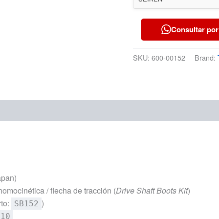
Consultar por
SKU:
600-00152
Brand:
apan)
omocinética / flecha de tracción (
Drive Shaft Boots Kit
)
to:
)
SB152
010