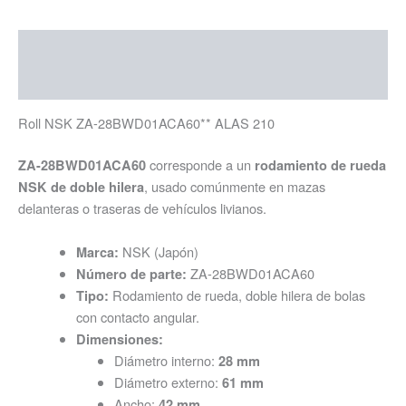
Descripción
Información adicional
Roll NSK ZA-28BWD01ACA60** ALAS 210
corresponde a un
ZA-28BWD01ACA60
rodamiento de rueda
, usado comúnmente en mazas
NSK de doble hilera
delanteras o traseras de vehículos livianos.
NSK (Japón)
Marca:
ZA-28BWD01ACA60
Número de parte:
Rodamiento de rueda, doble hilera de bolas
Tipo:
con contacto angular.
Dimensiones:
Diámetro interno:
28 mm
Diámetro externo:
61 mm
Ancho:
42 mm