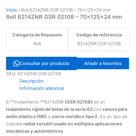
Inicio
/ Roll 6214ZNR GSR 02108 – 70×125×24 mm
Roll 6214ZNR GSR 02108 – 70×125×24 mm
Categoria de Repuesto
Codigo de referencia
Roll
6214ZNR GSR 02108
Consultar por producto
Añadir a favoritos
SKU:
6214ZNR GSR 02108
Descripción
Información adicional
El **rodamiento **6214ZNR
(GSR 02108)
es un
rodamiento rígido de bolas de la serie 62
con
ranura para
anillo elástico (NR)
y
cierre metálico tipo Z
. Es un tipo de
cojinete
radial versátil usado en múltiples aplicaciones
mecánicas y automotrices
.