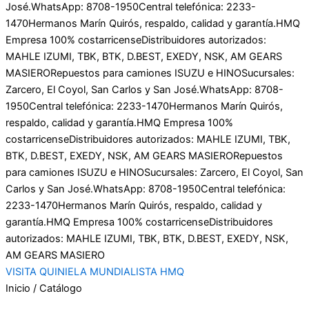
José.
WhatsApp: 8708-1950
Central telefónica: 2233-
1470
Hermanos Marín Quirós, respaldo, calidad y garantía.
HMQ
Empresa 100% costarricense
Distribuidores autorizados:
MAHLE IZUMI, TBK, BTK, D.BEST, EXEDY, NSK, AM GEARS
MASIERO
Repuestos para camiones ISUZU e HINO
Sucursales:
Zarcero, El Coyol, San Carlos y San José.
WhatsApp: 8708-
1950
Central telefónica: 2233-1470
Hermanos Marín Quirós,
respaldo, calidad y garantía.
HMQ Empresa 100%
costarricense
Distribuidores autorizados: MAHLE IZUMI, TBK,
BTK, D.BEST, EXEDY, NSK, AM GEARS MASIERO
Repuestos
para camiones ISUZU e HINO
Sucursales: Zarcero, El Coyol, San
Carlos y San José.
WhatsApp: 8708-1950
Central telefónica:
2233-1470
Hermanos Marín Quirós, respaldo, calidad y
garantía.
HMQ Empresa 100% costarricense
Distribuidores
autorizados: MAHLE IZUMI, TBK, BTK, D.BEST, EXEDY, NSK,
AM GEARS MASIERO
VISITA QUINIELA MUNDIALISTA HMQ
Inicio / Catálogo