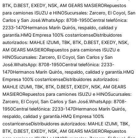
BTK, D.BEST, EXEDY, NSK, AM GEARS MASIERO
Repuestos
para camiones ISUZU e HINO
Sucursales: Zarcero, El Coyol, San
Carlos y San José.
WhatsApp: 8708-1950
Central telefónica:
2233-1470
Hermanos Marín Quirós, respaldo, calidad y
garantía.
HMQ Empresa 100% costarricense
Distribuidores
autorizados: MAHLE IZUMI, TBK, BTK, D.BEST, EXEDY, NSK,
AM GEARS MASIERO
Repuestos para camiones ISUZU e
HINO
Sucursales: Zarcero, El Coyol, San Carlos y San
José.
WhatsApp: 8708-1950
Central telefónica: 2233-
1470
Hermanos Marín Quirós, respaldo, calidad y garantía.
HMQ
Empresa 100% costarricense
Distribuidores autorizados:
MAHLE IZUMI, TBK, BTK, D.BEST, EXEDY, NSK, AM GEARS
MASIERO
Repuestos para camiones ISUZU e HINO
Sucursales:
Zarcero, El Coyol, San Carlos y San José.
WhatsApp: 8708-
1950
Central telefónica: 2233-1470
Hermanos Marín Quirós,
respaldo, calidad y garantía.
HMQ Empresa 100%
costarricense
Distribuidores autorizados: MAHLE IZUMI, TBK,
BTK, D.BEST, EXEDY, NSK, AM GEARS MASIERO
Repuestos