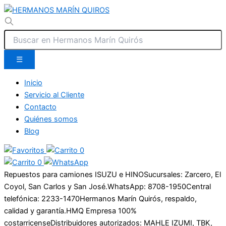
☰
Inicio
Servicio al Cliente
Contacto
Quiénes somos
Blog
0
0
Repuestos para camiones ISUZU e HINO
Sucursales: Zarcero, El
Coyol, San Carlos y San José.
WhatsApp: 8708-1950
Central
telefónica: 2233-1470
Hermanos Marín Quirós, respaldo,
calidad y garantía.
HMQ Empresa 100%
costarricense
Distribuidores autorizados: MAHLE IZUMI, TBK,