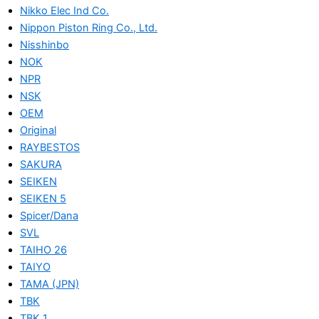
Nikko Elec Ind Co.
Nippon Piston Ring Co., Ltd.
Nisshinbo
NOK
NPR
NSK
OEM
Original
RAYBESTOS
SAKURA
SEIKEN
SEIKEN 5
Spicer/Dana
SVL
TAIHO 26
TAIYO
TAMA (JPN)
TBK
TBK 1