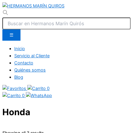
☰
Inicio
Servicio al Cliente
Contacto
Quiénes somos
Blog
0
0
Honda
Showing all 3 results