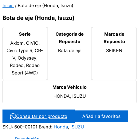
Inicio
/ Bota de eje (Honda, Isuzu)
Bota de eje (Honda, Isuzu)
Serie
Categoria de
Marca de
Repuesto
Repuesto
Axiom, CIVIC,
Civic Type R, CR-
Bota de eje
SEIKEN
V, Odyssey,
Rodeo, Rodeo
Sport (4WD)
Marca Vehiculo
HONDA, ISUZU
Consultar por producto
Añadir a favoritos
SKU:
600-00101
Brand:
Honda
,
ISUZU
Descripción