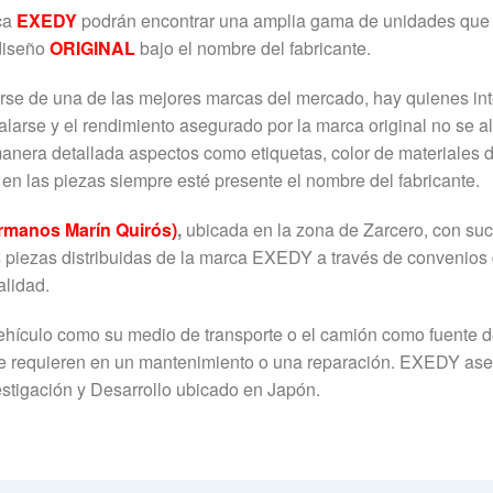
rca
EXEDY
podrán encontrar una amplia gama de unidades que 
diseño
ORIGINAL
bajo el nombre del fabricante.
rse de una de las mejores marcas del mercado, hay quienes inten
alarse y el rendimiento asegurado por la marca original no se 
 manera detallada aspectos como etiquetas, color de materiales d
 en las piezas siempre esté presente el nombre del fabricante.
manos Marín Quirós)
,
ubicada en la zona de Zarcero, con suc
as piezas distribuidas de la marca EXEDY a través de convenios
alidad.
vehículo como su medio de transporte o el camión como fuente d
se requieren en un mantenimiento o una reparación. EXEDY aseg
stigación y Desarrollo ubicado en Japón.