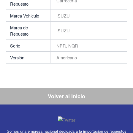
Carrocería
Repuesto
Marca Vehiculo
ISUZU
Marca de
ISUZU
Repuesto
Serie
NPR, NQR
Versión
Americano
Volver al Inicio
Somos una empresa nacional dedicada a la importación de repuestos