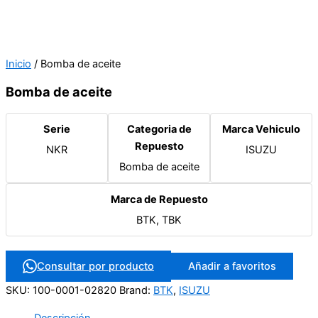
Inicio
/ Bomba de aceite
Bomba de aceite
Serie
Categoria de
Marca Vehiculo
Repuesto
NKR
ISUZU
Bomba de aceite
Marca de Repuesto
BTK, TBK
Consultar por producto
Añadir a favoritos
SKU:
100-0001-02820
Brand:
BTK
,
ISUZU
Descripción