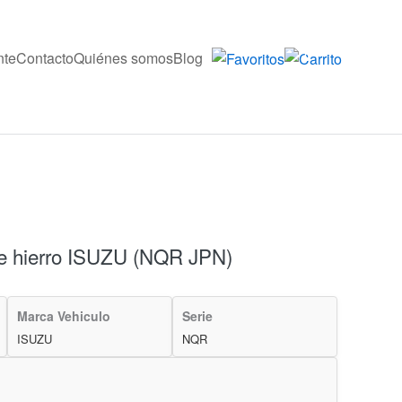
nte
Contacto
Quiénes somos
Blog
0
e hierro ISUZU (NQR JPN)
Marca Vehiculo
Serie
ISUZU
NQR