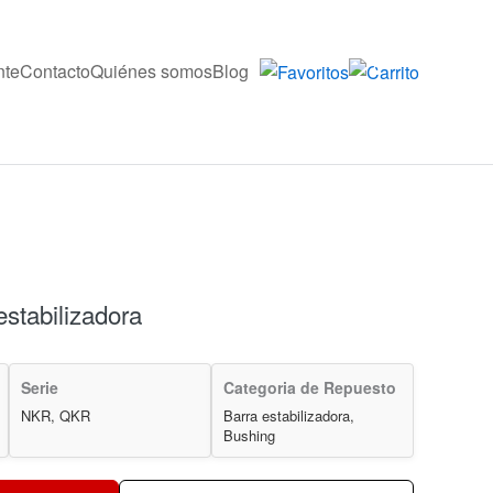
nte
Contacto
Quiénes somos
Blog
0
estabilizadora
Serie
Categoria de Repuesto
NKR, QKR
Barra estabilizadora,
Bushing