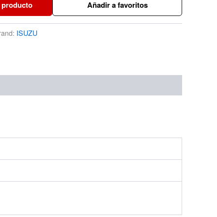
 producto
Añadir a favoritos
rand:
ISUZU