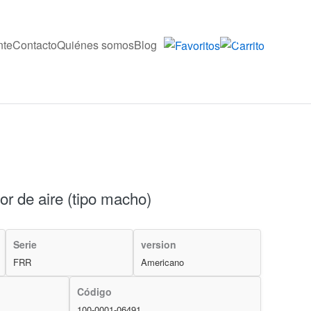
nte
Contacto
Quiénes somos
Blog
0
r de aire (tipo macho)
Serie
version
FRR
Americano
Código
100-0001-06491