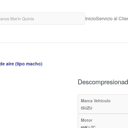
Inicio
Servicio al Clie
e aire (tipo macho)
Descompresionado
Marca Vehiculo
ISUZU
Motor
6HK1-TC