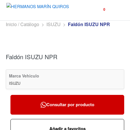
☰
0
Inicio / Catálogo
>
ISUZU
>
Faldón ISUZU NPR
Faldón ISUZU NPR
Marca Vehiculo
ISUZU
Consultar por producto
Añadir a favoritos