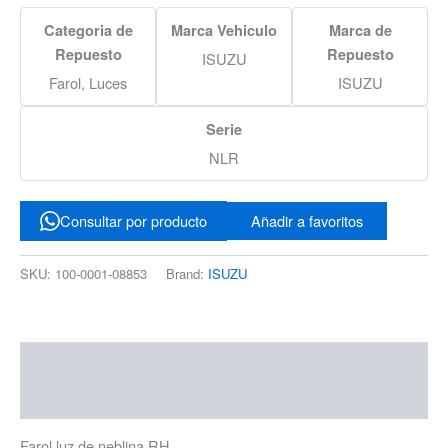
Categoria de
Marca Vehiculo
Marca de
Repuesto
Repuesto
ISUZU
Farol, Luces
ISUZU
Serie
NLR
Consultar por producto
Añadir a favoritos
SKU:
100-0001-08853
Brand:
ISUZU
Descripción
Información adicional
Farol luz de neblina RH