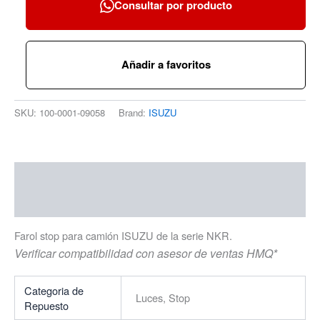
Consultar por producto
Añadir a favoritos
SKU:
100-0001-09058
Brand:
ISUZU
Descripción
Información adicional
Farol stop para camión ISUZU de la serie NKR.
Verificar compatibilidad con asesor de ventas HMQ*
Categoria de
Luces, Stop
Repuesto