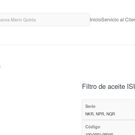
Inicio
Servicio al Clie
U
Filtro de aceite 
Serie
NKR, NPR, NQR
Código
100-0001-09240