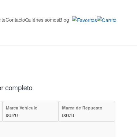
nte
Contacto
Quiénes somos
Blog
0
or completo
Marca Vehiculo
Marca de Repuesto
ISUZU
ISUZU