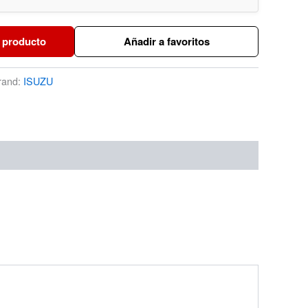
 producto
Añadir a favoritos
rand:
ISUZU