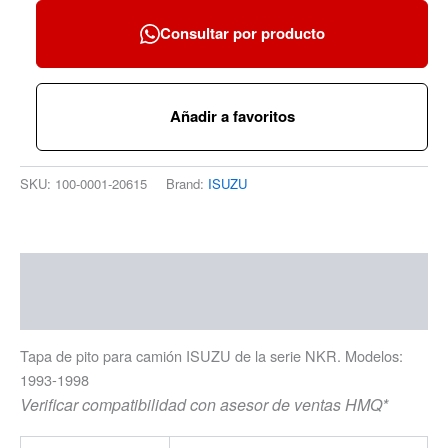
Consultar por producto
Añadir a favoritos
SKU:
100-0001-20615
Brand:
ISUZU
Descripción
Información adicional
Tapa de pito para camión ISUZU de la serie NKR. Modelos:
1993-1998
Verificar compatibilidad con asesor de ventas HMQ*