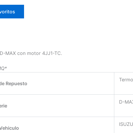
voritos
e D-MAX con motor 4JJ1-TC.
MQ*
Termo
 de Repuesto
D-MA
erie
ISUZ
Vehiculo