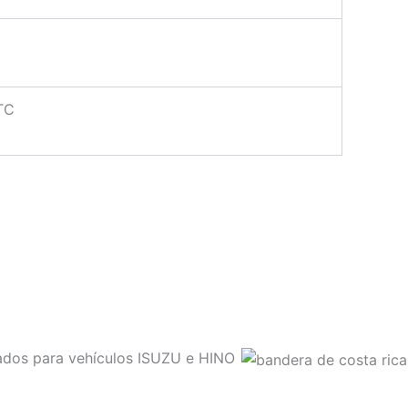
U
TC
sados para vehículos ISUZU e HINO