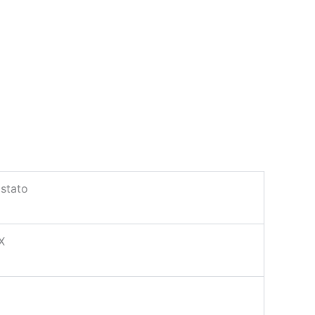
stato
X
U