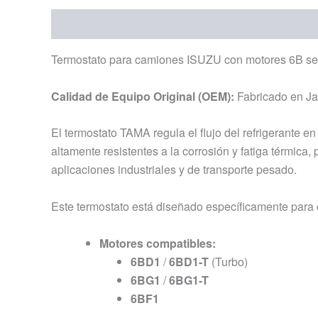
Descripción
Información adicional
Termostato para camiones ISUZU con motores 6B ser
Calidad de Equipo Original (OEM):
Fabricado en J
El termostato TAMA regula el flujo del refrigerante e
altamente resistentes a la corrosión y fatiga térmic
aplicaciones industriales y de transporte pesado.
Este termostato está diseñado específicamente par
Motores compatibles:
6BD1
/
6BD1-T
(Turbo)
6BG1
/
6BG1-T
6BF1